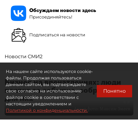
Обсуждаем новости здесь
Присоединяйтесь!
Подписаться на новости
Новости СМИ2
На нашем сайте используются cookie-
файлы. Продолжая пользоваться
Бизнес на впечатлениях: люди
данным сайтом, вы подтверждаете
платят за событие, собранное
Понятно
свое согласие на использование
для них
файлов cookie в соответствии с
настоящим уведомлением и
Автор фото:
Максим Змеев
Политикой о конфиденциальности.
04 августа 2026
15:51
4565
Читайте нас в мессенджере Max