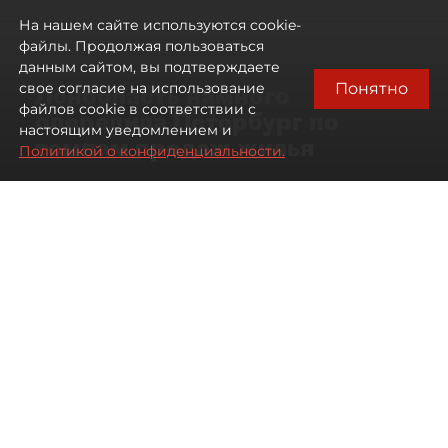
На нашем сайте используются cookie-
файлы. Продолжая пользоваться
данным сайтом, вы подтверждаете
Понятно
свое согласие на использование
Ленобласть намного
файлов cookie в соответствии с
опередила Петербург по
настоящим уведомлением и
темпам продаж жилья
Политикой о конфиденциальности.
07 августа 2026
17:57
139
Читайте нас в мессенджере Max
Павел Никифоров
Все материалы автора
Автор фото:
Сергей Ермохин / "ДП"
В июле 2026 года зарегистрированные продажи
квартир и апартаментов в новостройках