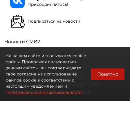
Присоединяйтесь!
Подписаться на новости
Новости СМИ2
На нашем сайте используются cookie-
файлы. Продолжая пользоваться
данным сайтом, вы подтверждаете
Понятно
свое согласие на использование
Ленобласть намного
файлов cookie в соответствии с
опередила Петербург по
настоящим уведомлением и
темпам продаж жилья
Политикой о конфиденциальности.
07 августа 2026
17:57
46
Читайте нас в мессенджере Max