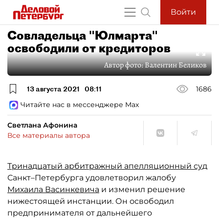
Войти
Совладельца "Юлмарта"
освободили от кредиторов
Автор фото:
Валентин Беликов
13 августа 2021
08:11
1686
Читайте нас в мессенджере Max
Светлана Афонина
Все материалы автора
Тринадцатый арбитражный апелляционный суд
Санкт–Петербурга удовлетворил жалобу
Михаила Васинкевича
и изменил решение
нижестоящей инстанции. Он освободил
предпринимателя от дальнейшего