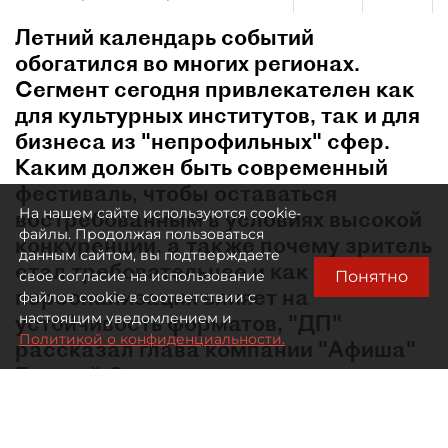
Летний календарь событий
обогатился во многих регионах.
Сегмент сегодня привлекателен как
для культурных институтов, так и для
бизнеса из "непрофильных" сфер.
Каким должен быть современный
фестиваль, чтобы оставаться
На нашем сайте используются cookie-
востребованным в условиях высокой
файлы. Продолжая пользоваться
конкуренции, а также почему зритель
данным сайтом, вы подтверждаете
стал требовательнее и как
Понятно
свое согласие на использование
персонализация влияет на
файлов cookie в соответствии с
устойчивость форматов, "ДП"
настоящим уведомлением и
Политикой о конфиденциальности.
рассказал глава компании "Афиша"
Евгений Сидоров.