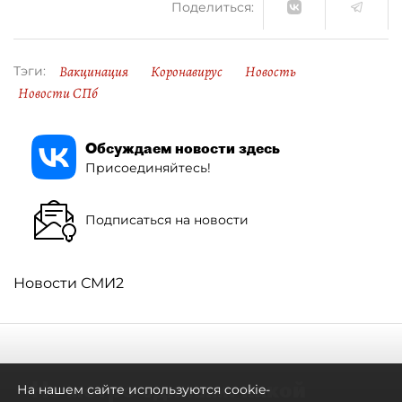
Поделиться:
Вакцинация
Коронавирус
Новость
Тэги:
Новости СПб
Обсуждаем новости здесь
Присоединяйтесь!
Подписаться на новости
Новости СМИ2
Не метро единым: какой
На нашем сайте используются cookie-