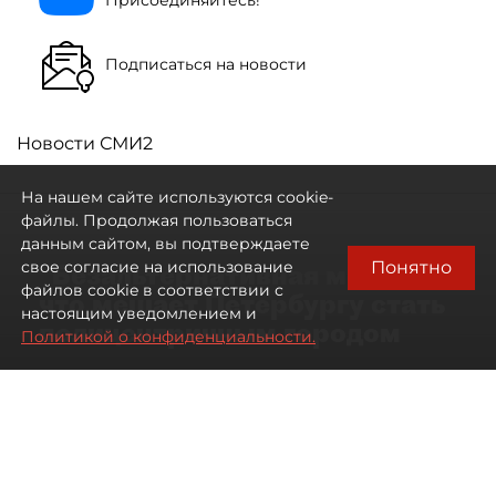
Присоединяйтесь!
Подписаться на новости
Новости СМИ2
На нашем сайте используются cookie-
файлы. Продолжая пользоваться
данным сайтом, вы подтверждаете
Понятно
свое согласие на использование
"Безальтернативная модель":
файлов cookie в соответствии с
что мешает Петербургу стать
настоящим уведомлением и
полицентричным городом
Политикой о конфиденциальности.
Районы массовой застройки в
Петербурге стали развиваться
неравномерно