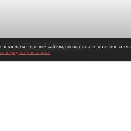
 оказался
пользоваться данным сайтом, вы подтверждаете свое согла
о конфиденциальности.
для многих
 центре
Читайте нас в мессенджере Max