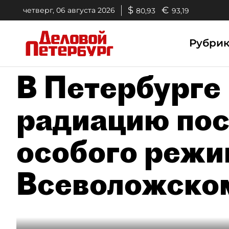
$
€
четверг, 06 августа 2026
80,93
93,19
Рубри
В Петербурге
радиацию пос
особого режи
Всеволожско