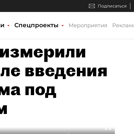
Подписаться
ки
Спецпроекты
Мероприятия
Реклам
 измерили
ле введения
ма под
м