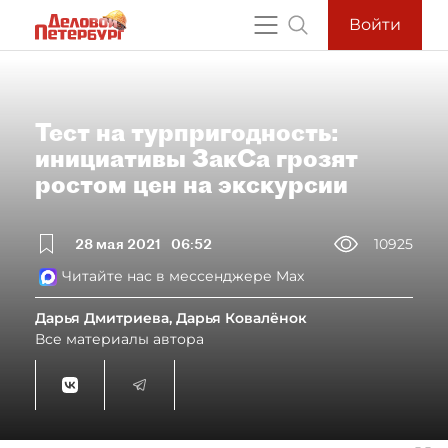
Войти
Тест на турпригодность:
инициативы ЗакСа грозят
ростом цен на экскурсии
28 мая 2021
06:52
10925
Читайте нас в мессенджере Max
Дарья Дмитриева, Дарья Ковалёнок
Все материалы автора