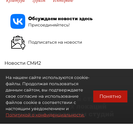
Культура
Туризм
Интервью
Обсуждаем новости здесь
Присоединяйтесь!
Подписаться на новости
Новости СМИ2
На нашем сайте используются cookie-
файлы. Продолжая пользоваться
данным сайтом, вы подтверждаете
Понятно
свое согласие на использование
Восток Петербурга стал
файлов cookie в соответствии с
одной из главных локаций
настоящим уведомлением и
города по продажам студий
Политикой о конфиденциальности.
09 августа 2026
00:05
132