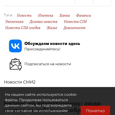
Новость
Ипотека
Банки
Финансы
Тэги:
Экономика
Деловые новости
Новости СПб
Новости СПб сегодня
Жилье
Девелопмент
Обсуждаем новости здесь
Присоединяйтесь!
Подписаться на новости
Новости СМИ2
На нашем сайте используются cookie-
файлы. Продолжая пользоваться
Бизнес на впечатлениях: люди
данным сайтом, вы подтверждаете
платят за событие, собранное
Понятно
свое согласие на использование