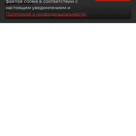
для них
файлов cookie в соответствии с
настоящим уведомлением и
Автор фото:
Максим Змеев
Политикой о конфиденциальности.
04 августа 2026
15:51
4526
Читайте нас в мессенджере Max
dp.ru
Все материалы автора
Летний календарь событий
обогатился во многих регионах.
Сегмент сегодня привлекателен как
для культурных институтов, так и для
бизнеса из "непрофильных" сфер.
Каким должен быть современный
фестиваль, чтобы оставаться
востребованным в условиях высокой
конкуренции, а также почему зритель