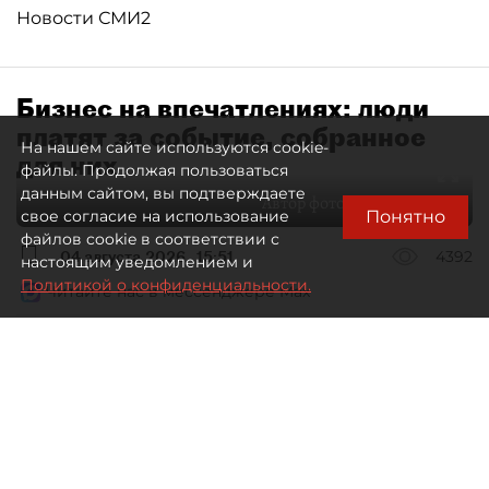
Новости СМИ2
Бизнес на впечатлениях: люди
платят за событие, собранное
На нашем сайте используются cookie-
для них
файлы. Продолжая пользоваться
данным сайтом, вы подтверждаете
Автор фото:
Максим Змеев
Понятно
свое согласие на использование
файлов cookie в соответствии с
04 августа 2026
15:51
4392
настоящим уведомлением и
Политикой о конфиденциальности.
Читайте нас в мессенджере Max
dp.ru
Все материалы автора
Летний календарь событий
обогатился во многих регионах.
Сегмент сегодня привлекателен как