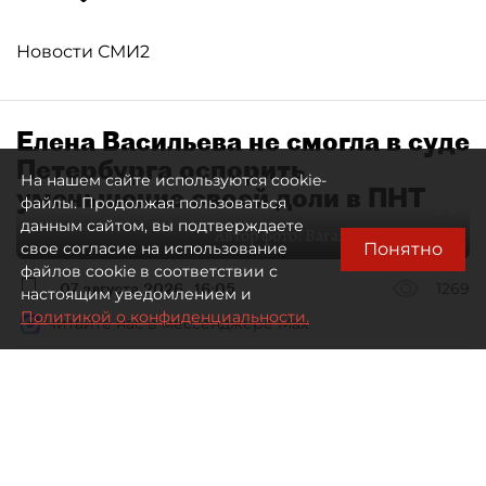
Новости СМИ2
Елена Васильева не смогла в суде
Петербурга оспорить
На нашем сайте используются cookie-
уменьшение своей доли в ПНТ
файлы. Продолжая пользоваться
данным сайтом, вы подтверждаете
Автор фото:
Ваганов Антон / "ДП"
Понятно
свое согласие на использование
файлов cookie в соответствии с
07 августа 2026
16:05
1269
настоящим уведомлением и
Политикой о конфиденциальности.
Читайте нас в мессенджере Max
Дмитрий Маракулин
Все материалы автора
Совладелица АО "Петербургский нефтяной
терминал" (ПНТ) Елена Васильева проиграла