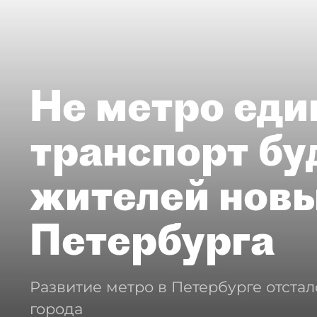
Не метро еди
транспорт бу
жителей нов
Петербурга
Развитие метро в Петербурге отстал
города