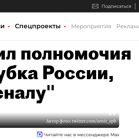
Подписаться
ки
Спецпроекты
Мероприятия
Реклам
ил полномочия
убка России,
еналу"
Автор фото:
twitter.com/zenit_spb
Читайте нас в мессенджере Max