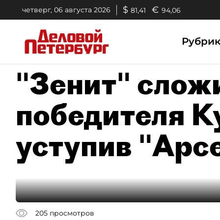
$
€
четверг, 06 августа 2026
81,41
94,06
Рубри
"Зенит" слож
победителя К
уступив "Арс
205
просмотров