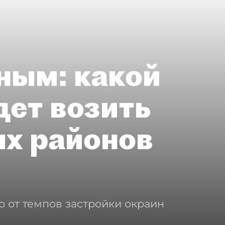
ным: какой
дет возить
ых районов
о от темпов застройки окраин