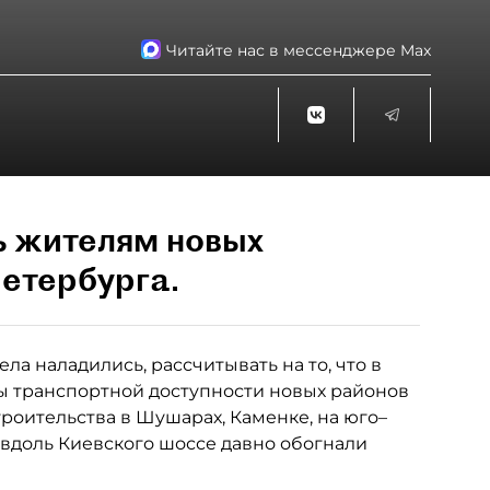
Читайте нас в мессенджере Max
ь жителям новых
етербурга.
ла наладились, рассчитывать на то, что в
 транспортной доступности новых районов
роительства в Шушарах, Каменке, на юго–
 вдоль Киевского шоссе давно обогнали