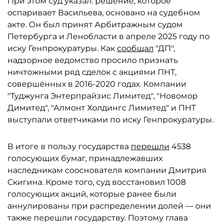
При этом суд указал: решение, которое
оспаривает Васильева, основано на судебном
акте. Он был принят Арбитражным судом
Петербурга и Ленобласти в апреле 2025 году по
иску Генпрокуратуры. Как
сообщал
"ДП",
надзорное ведомство просило признать
ничтожными ряд сделок с акциями ПНТ,
совершённых в 2016-2020 годах. Компании
"Туджунга Энтерпрайзис Лимитед", "Новомор
Димитед", "Алмонт Холдингс Лимитед" и ПНТ
выступали ответчиками по иску Генпрокуратуры.
В итоге в пользу государства
перешли
4538
голосующих бумаг, принадлежавших
наследникам сооснователя компании Дмитрия
Скигина. Кроме того, суд восстановил 1008
голосующих акций, которые ранее были
аннулированы при распределении долей — они
также перешли государству. Поэтому глава