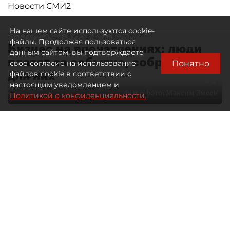
Новости СМИ2
На нашем сайте используются cookie-
файлы. Продолжая пользоваться
Бизнес на впечатлениях: люди
данным сайтом, вы подтверждаете
платят за событие, собранное
Понятно
свое согласие на использование
для них
файлов cookie в соответствии с
настоящим уведомлением и
Автор фото:
Максим Змеев
Политикой о конфиденциальности.
04 августа 2026
15:51
3036
Читайте нас в мессенджере Max
dp.ru
Все материалы автора
Летний календарь событий
обогатился во многих регионах.
Сегмент сегодня привлекателен как
для культурных институтов, так и для