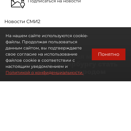
Подписаться на новости
Новости СМИ2
На нашем сайте используются cookie-
файлы. Продолжая пользоваться
данным сайтом, вы подтверждаете
Понятно
свое согласие на использование
"Безальтернативная модель":
файлов cookie в соответствии с
что мешает Петербургу стать
настоящим уведомлением и
полицентричным городом
Политикой о конфиденциальности.
Районы массовой застройки в
Петербурге стали развиваться
неравномерно
08 августа 2026
00:10
359
Читайте нас в мессенджере Max