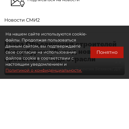
Новости СМИ2
На нашем сайте используются cookie-
файлы. Продолжая пользоваться
Глава Объединения строителей
данным сайтом, вы подтверждаете
Петербурга: "Вывод новых
Понятно
свое согласие на использование
проектов — беда отрасли"
файлов cookie в соответствии с
настоящим уведомлением и
Автор фото:
Валентин Беликов/"ДП"
Политикой о конфиденциальности.
07 августа 2026
01:11
51
Читайте нас в мессенджере Max
Артемий Анин
Все материалы автора
Чем живёт петербургский