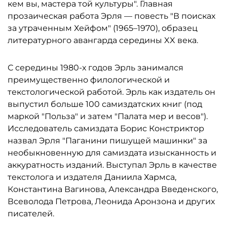
кем вы, мастера той культуры". Главная
прозаическая работа Эрля — повесть "В поисках
за утраченным Хейфом" (1965–1970), образец
литературного авангарда середины XX века.
С середины 1980-х годов Эрль занимался
преимущественно филологической и
текстологической работой. Эрль как издатель он
выпустил больше 100 самиздатских книг (под
маркой "Польза" и затем "Палата мер и весов").
Исследователь самиздата Борис Констриктор
назвал Эрля "Паганини пишущей машинки" за
необыкновенную для самиздата изысканность и
аккуратность изданий. Выступал Эрль в качестве
текстолога и издателя Даниила Хармса,
Константина Вагинова, Александра Введенского,
Всеволода Петрова, Леонида Аронзона и других
писателей.