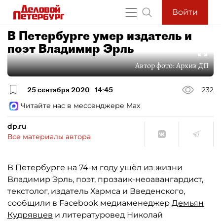
Войти
В Петербурге умер издатель и
поэт Владимир Эрль
Автор фото:
Архив ДП
25 сентября 2020
14:45
232
Читайте нас в мессенджере Max
dp.ru
Все материалы автора
В Петербурге на 74-м году ушёл из жизни
Владимир Эрль, поэт, прозаик-неоавангардист,
текстолог, издатель Хармса и Введенского,
сообщили в Facebook медиаменеджер
Демьян
Кудрявцев
и литературовед Николай