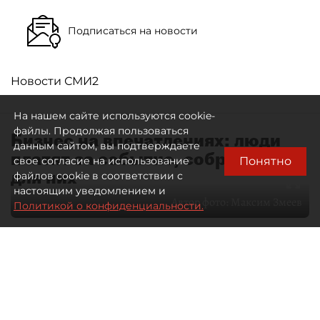
Подписаться на новости
Новости СМИ2
На нашем сайте используются cookie-
файлы. Продолжая пользоваться
Бизнес на впечатлениях: люди
данным сайтом, вы подтверждаете
платят за событие, собранное
Понятно
свое согласие на использование
для них
файлов cookie в соответствии с
настоящим уведомлением и
Автор фото:
Максим Змеев
Политикой о конфиденциальности.
04 августа 2026
15:51
2634
Читайте нас в мессенджере Max
dp.ru
Все материалы автора