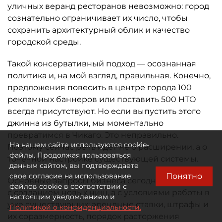
уличных веранд ресторанов невозможно: город
сознательно ограничивает их число, чтобы
сохранить архитектурный облик и качество
городской среды.
Такой консервативный подход — осознанная
политика и, на мой взгляд, правильная. Конечно,
предложения повесить в центре города 100
рекламных баннеров или поставить 500 НТО
всегда присутствуют. Но если выпустить этого
джинна из бутылки, мы моментально
превратимся в Чикаго. Это неправильно.
На нашем сайте используются cookie-
Поэтому сейчас речь идёт не о расширении, а о
файлы. Продолжая пользоваться
точечной настройке существующей системы.
данным сайтом, вы подтверждаете
Понятно
свое согласие на использование
Основные запросы бизнеса сегодня связаны не
файлов cookie в соответствии с
с созданием новых ниш, а с условиями работы в
настоящим уведомлением и
уже существующих: арендные ставки, штрафы и
Политикой о конфиденциальности.
их соразмерность, порядок расторжения