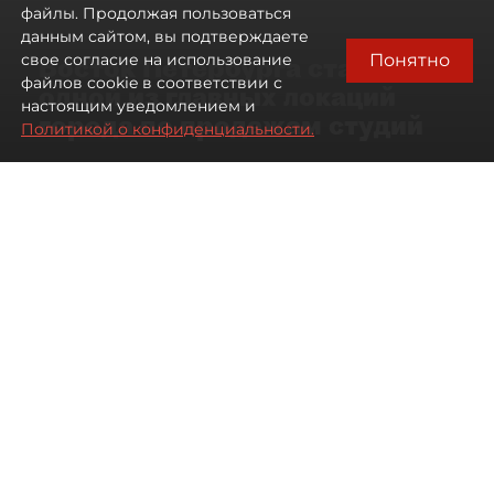
файлы. Продолжая пользоваться
данным сайтом, вы подтверждаете
Понятно
свое согласие на использование
Восток Петербурга стал
файлов cookie в соответствии с
одной из главных локаций
настоящим уведомлением и
города по продажам студий
Политикой о конфиденциальности.
09 августа 2026
00:05
212
Читайте нас в мессенджере Max
Артемий Анин
Все материалы автора
Автор фото:
Мартьян Фролов
Территория разделена Невой
и железными дорогами, но рынок
новостроек здесь работает почти
синхронно.