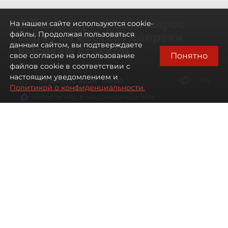
В Петербурге резко вырос
На нашем сайте используются cookie-
спрос на ипотеку вопреки
файлы. Продолжая пользоваться
данным сайтом, вы подтверждаете
высоким ставкам
Понятно
свое согласие на использование
файлов cookie в соответствии с
настоящим уведомлением и
09 августа 2026
00:05
716
Политикой о конфиденциальности.
Читайте нас в мессенджере Max
Евгений Петров
Все материалы автора
Автор фото:
Сергей Ермохин / "ДП"
Банки заметили рост спроса на
ипотеку в Петербурге. Несмотря на
снижение процентных ставок, она
всё ещё остаётся доступной лишь для