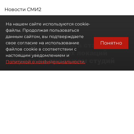
Новости СМИ2
На нашем сайте используются cookie-
файлы. Продолжая пользоваться
данным сайтом, вы подтверждаете
Понятно
свое согласие на использование
Восток Петербурга стал
файлов cookie в соответствии с
одной из главных локаций
настоящим уведомлением и
города по продажам студий
Политикой о конфиденциальности.
09 августа 2026
00:05
188
Читайте нас в мессенджере Max
Артемий Анин
Все материалы автора
Автор фото:
Мартьян Фролов