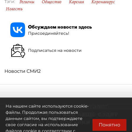
Регионы
Общество
Карелия
Коронавирус
Тэги:
Новость
Обсуждаем новости здесь
Присоединяйтесь!
Подписаться на новости
Новости СМИ2
Самостоятельными стали:
На нашем сайте используются cookie-
петербуржцы всё чаще ездят
файлы. Продолжая пользоваться
данным сайтом, вы подтверждаете
в Турцию без покупки туров
Понятно
свое согласие на использование
файлов cookie в соответствии с