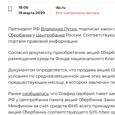
18:06
dp.ru
18 марта 2020
Все материалы автора
Президент РФ
Владимир Путин
подписал закон 
Сбербанка
у
Центробанка
России. Соответствую
портале правовой информации.
Согласно документу, приобретение акций Сберба
размещения средств Фонда национального благ
Документом определяется, что продажа акций 
условиях по средневзвешенной цене этих акций 
предшествующих месяцу, в котором заключен п
Ранее
сообщалось
, что Совфед одобрил пакет з
РФ у Центробанка пакета акций Сбербанка. Зак
Минфином за счет средств ФНБ всего принадле
акций Сбербанка, соответствующего 50% плюс од