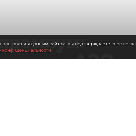
премиум:
пользоваться данным сайтом, вы подтверждаете свое согла
о конфиденциальности.
 исчез с АЗС
рге остались без бензина АИ-100
Читайте нас в мессенджере Max