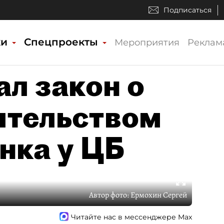
Подписаться
ки
Спецпроекты
Мероприятия
Реклам
ал закон о
ительством
нка у ЦБ
Автор фото:
Ермохин Сергей
Читайте нас в мессенджере Max