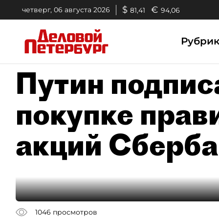
$
€
четверг, 06 августа 2026
81,41
94,06
Рубри
Путин подпис
покупке прав
акций Сберба
1046
просмотров