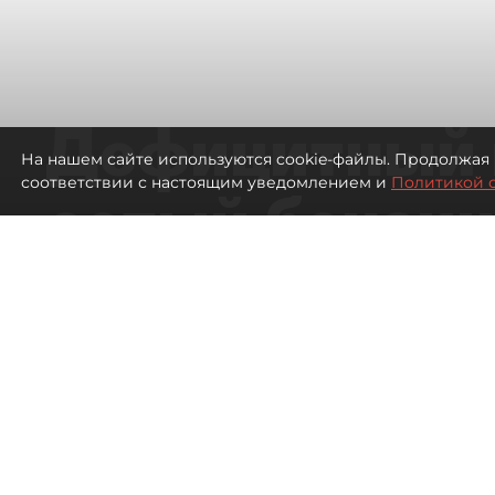
Дефицитный 
На нашем сайте используются cookie-файлы. Продолжая 
соответствии с настоящим уведомлением и
Политикой 
сотый бензин
в Петербурге
Автозаправочные станции в Петербу
42
просмотров
00:01
Антон Хлыщенко