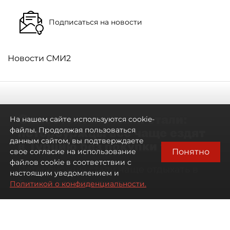
Подписаться на новости
Новости СМИ2
Самостоятельными стали:
На нашем сайте используются cookie-
петербуржцы всё чаще ездят
файлы. Продолжая пользоваться
данным сайтом, вы подтверждаете
в Турцию без покупки туров
Понятно
свое согласие на использование
файлов cookie в соответствии с
Петербуржцы стали чаще отдыхать в
настоящим уведомлением и
Турции без покупки туров
Политикой о конфиденциальности.
08 августа 2026
00:05
3373