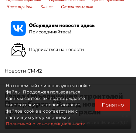
Новостройки
Бизнес
Строительство
Обсуждаем новости здесь
Присоединяйтесь!
Подписаться на новости
Новости СМИ2
На нашем сайте используются cookie-
файлы. Продолжая пользоваться
Глава Объединения строителей
данным сайтом, вы подтверждаете
Петербурга: "Вывод новых
Понятно
свое согласие на использование
проектов — беда отрасли"
файлов cookie в соответствии с
настоящим уведомлением и
Автор фото:
Валентин Беликов/"ДП"
Политикой о конфиденциальности.