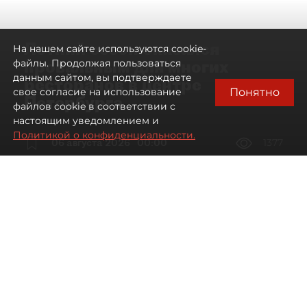
Летний сезон оказался
На нашем сайте используются cookie-
провальным для многих
файлы. Продолжая пользоваться
данным сайтом, вы подтверждаете
ресторанов в центре
Понятно
свое согласие на использование
Петербурга
файлов cookie в соответствии с
настоящим уведомлением и
Политикой о конфиденциальности.
06 августа 2026
00:00
1377
Читайте нас в мессенджере Max
Дарья Дмитриева
Все материалы автора
Автор фото:
Мартьян Фролов / "ДП"
Петербургские рестораторы
столкнулись со снижением трафика