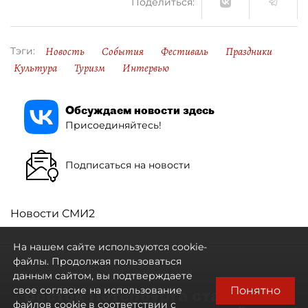
Поделиться:
Новость
События
Фестиваль
Праздники
Тэги:
Культура
Туризм
Интервью
Обсуждаем новости здесь
Присоединяйтесь!
Подписаться на новости
Новости СМИ2
На нашем сайте используются cookie-
файлы. Продолжая пользоваться
данным сайтом, вы подтверждаете
Понятно
свое согласие на использование
Восток Петербурга стал
файлов cookie в соответствии с