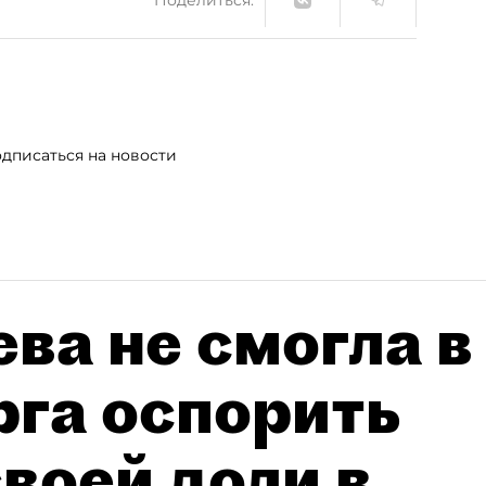
дписаться на новости
ва не смогла в
рга оспорить
воей доли в