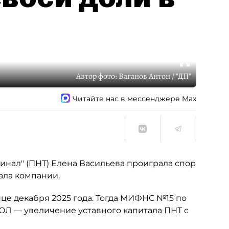
Автор фото:
Ваганов Антон / "ДП"
Читайте нас в мессенджере Max
нал" (ПНТ) Елена Васильева проиграла спор
ала компании.
це декабря 2025 года. Тогда МИФНС №15 по
ЮЛ — увеличение уставного капитала ПНТ с