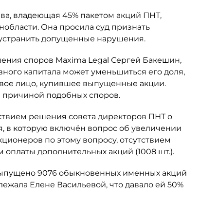
ьева, владеющая 45% пакетом акций ПНТ,
нобласти. Она просила суд признать
 устранить допущенные нарушения.
шения споров Maxima Legal Сергей Бакешин,
вного капитала может уменьшиться его доля,
овое лицо, купившее выпущенные акции.
ся причиной подобных споров.
ствием решения совета директоров ПНТ о
я, в которую включён вопрос об увеличении
кционеров по этому вопросу, отсутствием
 оплаты дополнительных акций (1008 шт.).
 выпущено 9076 обыкновенных именных акций
ежала Елене Васильевой, что давало ей 50%