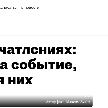
дписаться на новости
чатлениях:
а событие,
я них
Автор фото:
Максим Змеев