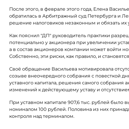
После этого, в феврале этого года, Елена Васил
обратилась в Арбитражный суд Петербурга и Ле
решение налоговиков незаконным и обязать их
Как пояснил "ДП" руководитель практики разре
потенциально у акционера при увеличении уста
а в состав акционеров компании может войти н
Собственно, эти риски, как правило, и становят
Своё обращение Васильева мотивировала отсут
созыве внеочередного собрания с повесткой дн
уставного капитала, решения самого собрания а
изменений к действующему уставу и отсутствием
При уставном капитале 907,6 тыс. рублей было
номиналом 100 рублей. Половина из них принадл
контроля над терминалом.