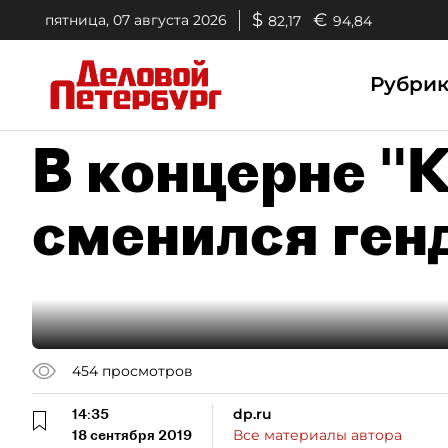
$
€
пятница, 07 августа 2026
82,17
94,84
Рубри
В концерне "
сменился ген
454
просмотров
14:35
dp.ru
18 сентября 2019
Все материалы автора