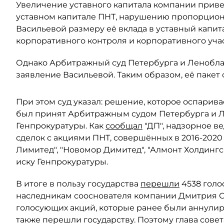
Увеличение уставного капитала компании прив
уставном капитале ПНТ, нарушению пропорцион
Васильевой размеру её вклада в уставный капит
корпоративного контроля и корпоративного учас
Однако Арбитражный суд Петербурга и Леноблас
заявление Васильевой. Таким образом, её пакет 
При этом суд указал: решение, которое оспарива
был принят Арбитражным судом Петербурга и Ле
Генпрокуратуры. Как
сообщал
"ДП", надзорное в
сделок с акциями ПНТ, совершённых в 2016-2020
Лимитед", "Новомор Димитед", "Алмонт Холдинг
иску Генпрокуратуры.
В итоге в пользу государства
перешли
4538 голо
наследникам сооснователя компании Дмитрия Ски
голосующих акций, которые ранее были аннули
также перешли государству. Поэтому глава сове