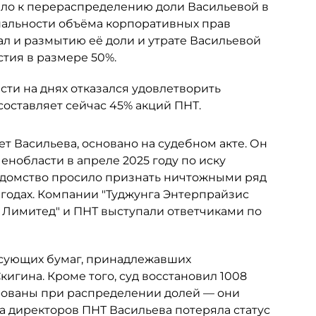
ело к перераспределению доли Васильевой в
альности объёма корпоративных прав
ал и размытию её доли и утрате Васильевой
тия в размере 50%.
ти на днях отказался удовлетворить
составляет сейчас 45% акций ПНТ.
ет Васильева, основано на судебном акте. Он
нобласти в апреле 2025 году по иску
едомство просило признать ничтожными ряд
 годах. Компании "Туджунга Энтерпрайзис
с Лимитед" и ПНТ выступали ответчиками по
сующих бумаг, принадлежавших
гина. Кроме того, суд восстановил 1008
рованы при распределении долей — они
та директоров ПНТ Васильева потеряла статус