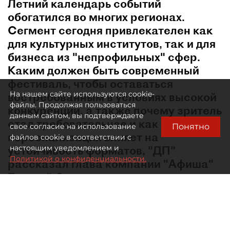
Летний календарь событий
обогатился во многих регионах.
Сегмент сегодня привлекателен как
для культурных институтов, так и для
бизнеса из "непрофильных" сфер.
Каким должен быть современный
фестиваль, чтобы оставаться
На нашем сайте используются cookie-
востребованным в условиях высокой
файлы. Продолжая пользоваться
конкуренции, а также почему зритель
данным сайтом, вы подтверждаете
стал требовательнее и как
Понятно
свое согласие на использование
персонализация влияет на
файлов cookie в соответствии с
устойчивость форматов, "ДП"
настоящим уведомлением и
Политикой о конфиденциальности.
рассказал глава компании "Афиша"
Евгений Сидоров.
В какой момент лето перестало быть мёртвым
сезоном в сфере культурных событий?