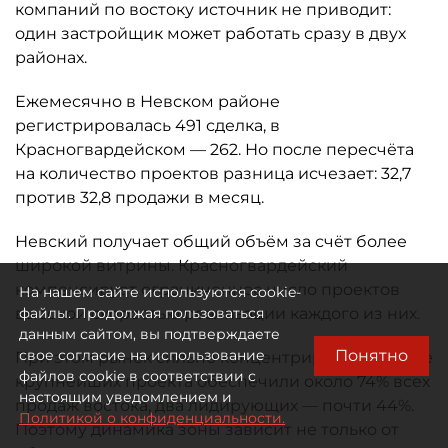
компаний по востоку источник не приводит:
один застройщик может работать сразу в двух
районах.
Ежемесячно в Невском районе
регистрировалась 491 сделка, в
Красногвардейском — 262. Но после пересчёта
на количество проектов разница исчезает: 32,7
против 32,8 продажи в месяц.
Невский получает общий объём за счёт более
широкой витрины. Красногвардейский
компенсирует ограниченное число проектов
На нашем сайте используются cookie-
высокой скоростью реализации каждого из них.
файлы. Продолжая пользоваться
данным сайтом, вы подтверждаете
Понятно
свое согласие на использование
При этом рынок сильно концентрирован. Четыре
файлов cookie в соответствии с
крупнейших проекта обеспечили около 74% всех
настоящим уведомлением и
продаж востока, два лидирующих — почти 44%.
Политикой о конфиденциальности.
Поэтому динамика зоны зависит не только от