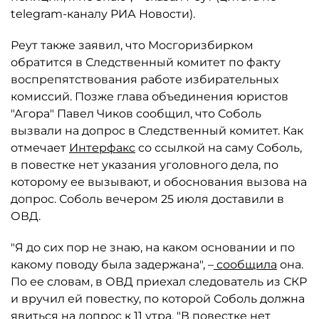
telegram-каналу РИА Новости).
Реут также заявил, что Мосгоризбирком
обратится в Следственный комитет по факту
воспрепятствования работе избирательных
комиссий. Позже глава объединения юристов
"Агора" Павел Чиков сообщил, что Соболь
вызвали на допрос в Следственный комитет. Как
отмечает
Интерфакс
со ссылкой на саму Соболь,
в повестке нет указания уголовного дела, по
которому ее вызывают, и обоснования вызова на
допрос. Соболь вечером 25 июля доставили в
ОВД.
"Я до сих пор не знаю, на каком основании и по
какому поводу была задержана", –
сообщила
она.
По ее словам, в ОВД приехал следователь из СКР
и вручил ей повестку, по которой Соболь должна
явиться на допрос к 11 утра. "В повестке нет