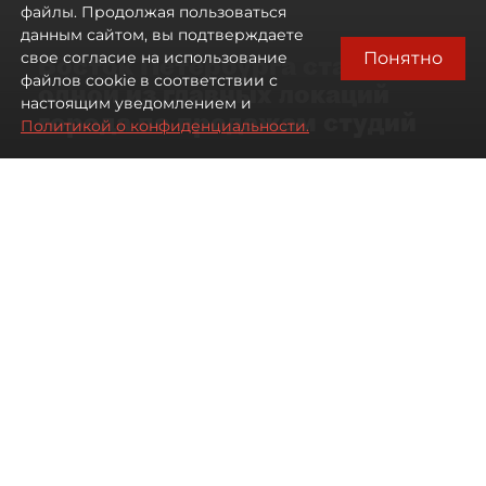
файлы. Продолжая пользоваться
данным сайтом, вы подтверждаете
Понятно
свое согласие на использование
Восток Петербурга стал
файлов cookie в соответствии с
одной из главных локаций
настоящим уведомлением и
города по продажам студий
Политикой о конфиденциальности.
09 августа 2026
00:05
256
Читайте нас в мессенджере Max
Артемий Анин
Все материалы автора
Автор фото:
Мартьян Фролов
Территория разделена Невой
и железными дорогами, но рынок
новостроек здесь работает почти
синхронно.