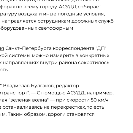
офорах по всему городу. АСУДД собирает
ратуру воздуха и иные погодные условия,
я направляется сотрудникам дорожных служб
, оборудованных светофорным
ия
Санкт–Петербурга корреспондента "ДП"
акой системы можно измерить в конкретных
х направлениях внутри района сократилось
рты.
П" Владислав Булгаков, редактор
транспорт". — С помощью АСУДД, например,
ая "зеленая волна" — при скорости 50 км/ч
останавливаясь на перекрестках, то есть
ым. Таким образом, дороги становятся