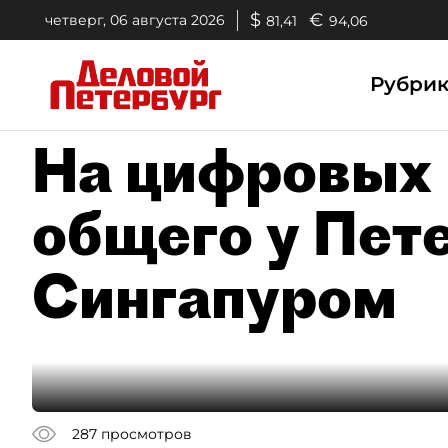
$
€
четверг, 06 августа 2026
81,41
94,06
Рубри
На цифровых 
общего у Пет
Сингапуром
287
просмотров