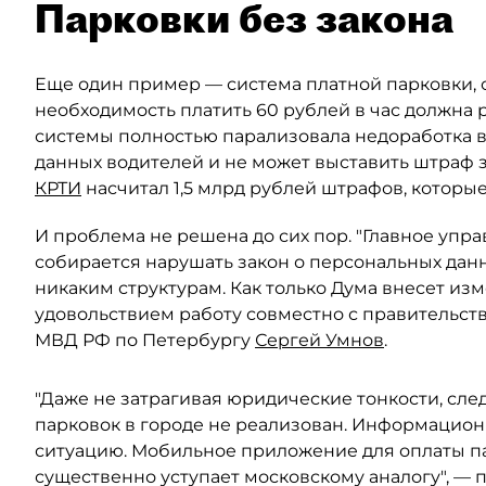
Парковки без закона
Еще один пример — система платной парковки, с
необходимость платить 60 рублей в час должна р
системы полностью парализовала недоработка в 
данных водителей и не может выставить штраф з
КРТИ
насчитал 1,5 млрд рублей штрафов, которы
И проблема не решена до сих пор. "Главное упр
собирается нарушать закон о персональных дан
никаким структурам. Как только Дума внесет изм
удовольствием работу совместно с правительств
МВД РФ по Петербургу
Сергей Умнов
.
"Даже не затрагивая юридические тонкости, сле
парковок в городе не реализован. Информацион
ситуацию. Мобильное приложение для оплаты па
существенно уступает московскому аналогу", —