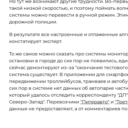
Но тут же возникают другие трудности. Во–первых
такой низкой скоростью, и поэтому поймать волн
системы можно перевести в ручной режим. Этим
дорожной полиции.
В результате все настроенные и отлаженные ал
констатирует эксперт.
То же самое можно сказать про системы монито
остановки в городе до сих пор не появились, е
сейчас демонтируют из–за "окончания тестовог
система существует. В приложении для смартфон
передвижении троллейбусов, трамваев и автобу
сих пор в системе нет данных об автопарке час
который удалось отследить корреспонденту "ДП"
Северо–Запад". Перевозчики
"Питеравто"
и
"Трет
данные не предоставляют, а от комментариев по