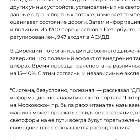
других умных устройств, установленных на свет
данные о транспортных потоках, измеряет темпе
оценивает состояние дороги. Затем информаци
и полиции. Из 1700 перекрестков в Петербурге
регулированием, 947 входят в АСУДД.
В
Дирекции по организации дорожного движен
заверили, что полезный эффект от внедрения т
цифрах. Время проезда транспорта на различны
на 15–40%. С этим согласны и независимые экспе
"Система, безусловно, полезная, — рассказал "Д
информационно–аналитического портала "Питер
на Московском пр. была рассчитана так называем
машина может проехать солидное расстояние, не 
светофоры на ее пути всегда будут гореть зелен
свободнее плюс сокращается расход топлива".