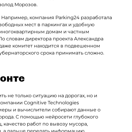
волод Морозов.
. Например, компания Parking24 разработала
ободных мест в паркингах и удобную
 многоквартирным домам и частным
 По словам директора проекта Александра
а даже комитет находится в подвешенном
 губернаторского срока принимать сложно.
зонте
ь не только ситуацию на дорогах, но и
омпании Cognitive Technologies
амеры и вычислители собирают данные о
города. С помощью нейросети глубокого
 качество работ по вывозу мусора,
ц, а дальше передать информацию