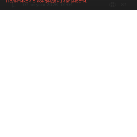
Политикой о конфиденциальности.
07 августа 2026
01:04
83
Читайте нас в мессенджере Max
Артемий Анин
Все материалы автора
Автор фото:
Сергей Ермохин/"ДП"
Первичный рынок центра Петербурга
всё меньше совпадает с границами
исторического ядра.
Основной объём нового жилья продаётся на
Васильевском острове, где есть территории
редевелопмента и намыва. Петроградский,
Адмиралтейский и Центральный районы
работают с дефицитными участками и более