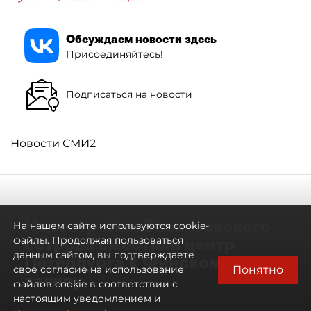
Обсуждаем новости здесь
Присоединяйтесь!
Подписаться на новости
Новости СМИ2
Новостройки Васильевского
На нашем сайте используются cookie-
острова сместили центр
файлы. Продолжая пользоваться
данным сайтом, вы подтверждаете
Петербурга к Финскому
Понятно
свое согласие на использование
заливу
файлов cookie в соответствии с
настоящим уведомлением и