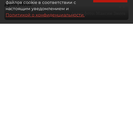
для них
файлов cookie в соответствии с
настоящим уведомлением и
Автор фото:
Максим Змеев
Политикой о конфиденциальности.
04 августа 2026
15:51
3085
Читайте нас в мессенджере Max
dp.ru
Все материалы автора
Летний календарь событий
обогатился во многих регионах.
Сегмент сегодня привлекателен как
для культурных институтов, так и для
бизнеса из "непрофильных" сфер.
Каким должен быть современный
фестиваль, чтобы оставаться
востребованным в условиях высокой
конкуренции, а также почему зритель