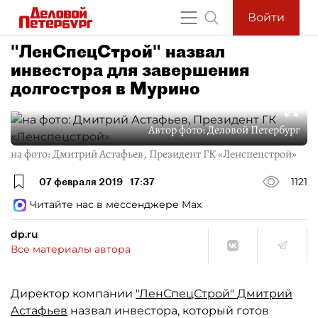
Войти
"ЛенСпецСтрой" назвал
инвестора для завершения
долгостроя в Мурино
Автор фото:
Деловой Петербург
на фото: Дмитрий Астафьев, Президент ГК «Ленспецстрой»
07 февраля 2019
17:37
1121
Читайте нас в мессенджере Max
dp.ru
Все материалы автора
Директор компании
"ЛенСпецСтрой"
Дмитрий
Астафьев
назвал инвестора, который готов