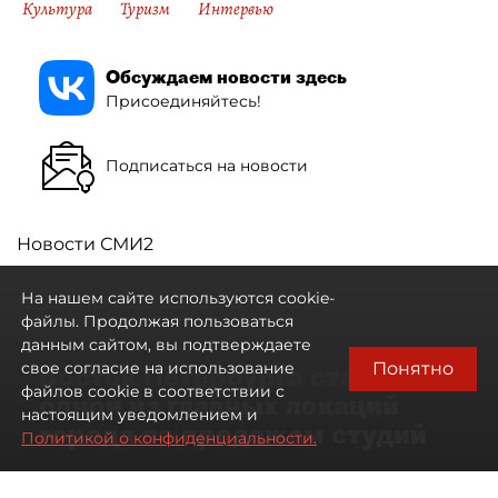
Культура
Туризм
Интервью
Обсуждаем новости здесь
Присоединяйтесь!
Подписаться на новости
Новости СМИ2
На нашем сайте используются cookie-
файлы. Продолжая пользоваться
данным сайтом, вы подтверждаете
Понятно
свое согласие на использование
Восток Петербурга стал
файлов cookie в соответствии с
одной из главных локаций
настоящим уведомлением и
города по продажам студий
Политикой о конфиденциальности.