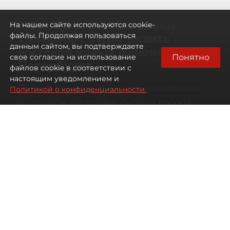
Не метро единым: какой
На нашем сайте используются cookie-
транспорт будет возить
файлы. Продолжая пользоваться
данным сайтом, вы подтверждаете
жителей новых районов
Понятно
свое согласие на использование
Петербурга
файлов cookie в соответствии с
настоящим уведомлением и
Развитие метро в Петербурге отстало
Политикой о конфиденциальности.
от темпов застройки окраин города
07 августа 2026
00:44
1764
Читайте нас в мессенджере Max
Дарья Кильцова
Все материалы автора
Автор фото:
KIRILL SFOTOZ/Shutterstock/FOTODOM