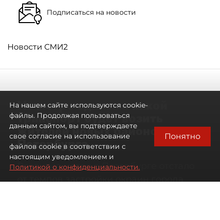
Подписаться на новости
Новости СМИ2
Не метро единым: какой
На нашем сайте используются cookie-
транспорт будет возить
файлы. Продолжая пользоваться
данным сайтом, вы подтверждаете
жителей новых районов
Понятно
свое согласие на использование
Петербурга
файлов cookie в соответствии с
настоящим уведомлением и
Развитие метро в Петербурге отстало
Политикой о конфиденциальности.
от темпов застройки окраин города
07 августа 2026
00:44
263