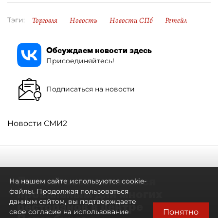
Торговля
Новость
Новости СПб
Ретейл
Тэги:
Обсуждаем новости здесь
Присоединяйтесь!
Подписаться на новости
Новости СМИ2
Летний сезон оказался
На нашем сайте используются cookie-
провальным для многих
файлы. Продолжая пользоваться
данным сайтом, вы подтверждаете
ресторанов в центре
Понятно
свое согласие на использование