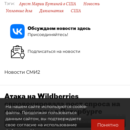
Арест Марии Бутиной в США
Новость
Тэги:
Уголовные дела
Дипломатия
США
Обсуждаем новости здесь
Присоединяйтесь!
Подписаться на новости
Новости СМИ2
Атака на Wildberries
спровоцировала рост спроса на
На нашем сайте используются cookie-
мини–склады в Петербурге
файлы. Продолжая пользоваться
данным сайтом, вы подтверждаете
Автор фото:
Stokkete / Shutterstock / FOTODOM
Понятно
свое согласие на использование