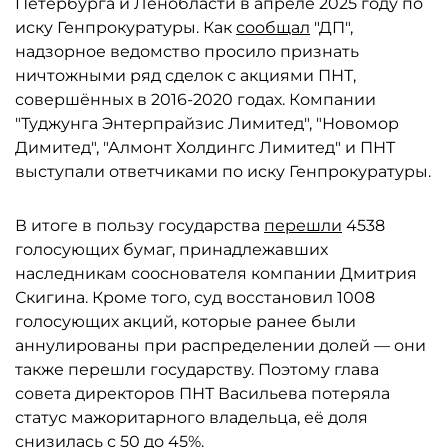
Петербурга и Ленобласти в апреле 2025 году по
иску Генпрокуратуры. Как
сообщал
"ДП",
надзорное ведомство просило признать
ничтожными ряд сделок с акциями ПНТ,
совершённых в 2016-2020 годах. Компании
"Туджунга Энтерпрайзис Лимитед", "Новомор
Димитед", "Алмонт Холдингс Лимитед" и ПНТ
выступали ответчиками по иску Генпрокуратуры.
В итоге в пользу государства
перешли
4538
голосующих бумаг, принадлежавших
наследникам сооснователя компании Дмитрия
Скигина. Кроме того, суд восстановил 1008
голосующих акций, которые ранее были
аннулированы при распределении долей — они
также перешли государству. Поэтому глава
совета директоров ПНТ Васильева потеряла
статус мажоритарного владельца, её доля
снизилась с 50 до 45%.