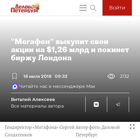
Войти
"Мегафон" выкупит свои
акции на $1,26 млрд и покинет
биржу Лондона
16 июля 2018
09:32
2132
Читайте нас в мессенджере Max
Виталий Алексеев
Все материалы автора
Гендиректор «Мегафона» Сергей
Автор фото:
Деловой
Солдатенков
Петербург