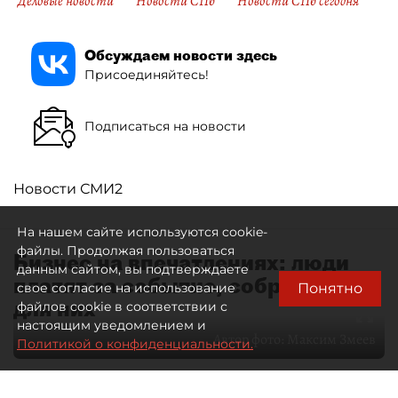
Деловые новости
Новости СПб
Новости СПб сегодня
Обсуждаем новости здесь
Присоединяйтесь!
Подписаться на новости
Новости СМИ2
На нашем сайте используются cookie-
файлы. Продолжая пользоваться
Бизнес на впечатлениях: люди
данным сайтом, вы подтверждаете
платят за событие, собранное
Понятно
свое согласие на использование
для них
файлов cookie в соответствии с
настоящим уведомлением и
Автор фото:
Максим Змеев
Политикой о конфиденциальности.
04 августа 2026
15:51
2647