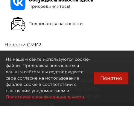
Присоединяйтесь!
Подписаться на новости
Новости СМИ2
На нашем сайте используются cookie-
файлы. Продолжая пользоваться
данным сайтом, вы подтверждаете
Понятно
свое согласие на использование
Не метро единым: какой
файлов cookie в соответствии с
транспорт будет возить
настоящим уведомлением и
жителей новых районов
Политикой о конфиденциальности.
Петербурга
Развитие метро в Петербурге отстало
от темпов застройки окраин города