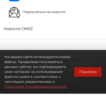
Подписаться на новости
Новости СМИ2
Самостоятельными стали:
На нашем сайте используются cookie-
петербуржцы всё чаще ездят
файлы. Продолжая пользоваться
данным сайтом, вы подтверждаете
в Турцию без покупки туров
Понятно
свое согласие на использование
файлов cookie в соответствии с
Петербуржцы стали чаще отдыхать в
настоящим уведомлением и
Турции без покупки туров
Политикой о конфиденциальности.
08 августа 2026
00:05
2750