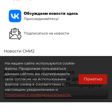
Обсуждаем новости здесь
Присоединяйтесь!
Подписаться на новости
Новости СМИ2
На нашем сайте используются cookie-
файлы. Продолжая пользоваться
Конец эпохи дисков на
данным сайтом, вы подтверждаете
PlayStation ударит по доходам
Понятно
свое согласие на использование
игровых магазинов Петербурга
файлов cookie в соответствии с
настоящим уведомлением и
Автор фото:
Lutsenko_Oleksandr/Shutterstock/FOTODOM
Политикой о конфиденциальности.
06 августа 2026
00:00
80