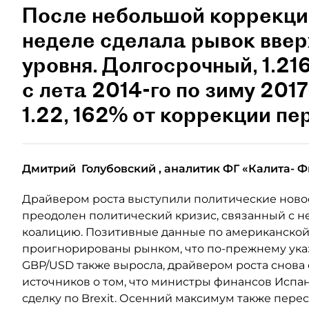
После небольшой коррекци
неделе сделала рывок вверх
уровня. Долгосрочный, 1.21
с лета 2014-го по зиму 2017
1.22, 162% от коррекции пе
Дмитрий
Голубовский
, аналитик
ФГ
«Калита-
Ф
Драйвером роста выступили политические новост
преодолен политический кризис, связанный с 
коалицию. Позитивные данные по американской
проигнорированы рынком, что по-прежнему указ
GBP/USD также выросла, драйвером роста снова 
источников о том, что министры финансов Исп
сделку по Brexit. Осенний максимум также пере