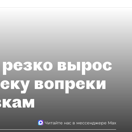
 резко вырос
теку вопреки
вкам
Читайте нас в мессенджере Max