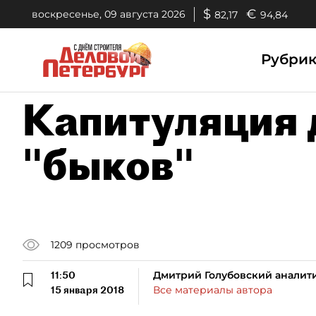
$
€
воскресенье, 09 августа 2026
82,17
94,84
Рубри
Капитуляция
"быков"
1209
просмотров
11:50
Дмитрий Голубовский аналит
15 января 2018
Все материалы автора