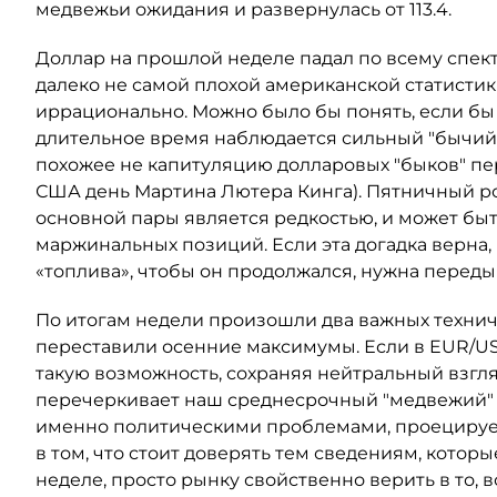
медвежьи ожидания и развернулась от 113.4.
Доллар на прошлой неделе падал по всему спект
далеко не самой плохой американской статисти
иррационально. Можно было бы понять, если бы 
длительное время наблюдается сильный "бычий" 
похожее не капитуляцию долларовых "быков" п
США день Мартина Лютера Кинга). Пятничный рос
основной пары является редкостью, и может бы
маржинальных позиций. Если эта догадка верна, н
«топлива», чтобы он продолжался, нужна переды
По итогам недели произошли два важных технич
переставили осенние максимумы. Если в EUR/US
такую возможность, сохраняя нейтральный взгляд
перечеркивает наш среднесрочный "медвежий" в
именно политическими проблемами, проецируе
в том, что стоит доверять тем сведениям, кото
неделе, просто рынку свойственно верить в то, в