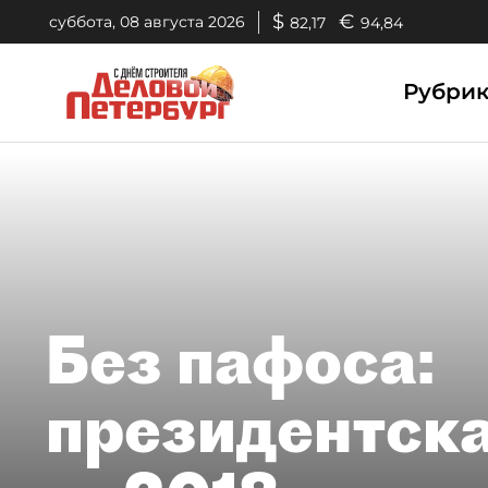
$
€
суббота, 08 августа 2026
82,17
94,84
Рубри
Без пафоса:
президентск