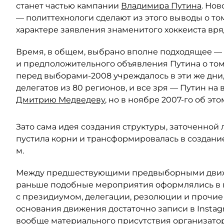
станет частью кампании
Владимира Путина
. Но
— политтехнологи сделают из этого выводы о то
характере заявления знаменитого хоккеиста вряд
Время, в общем, выбрано вполне подходящее —
и предположительного объявления Путина о том,
перед выборами-2008 учреждалось в эти же дни
делегатов из 80 регионов, и все зря — Путин н
Дмитрию Медведеву
, но в ноябре 2007-го об эт
Зато сама идея создания структуры, заточенной 
пустила корни и трансформировалась в создани
м.
Между предшествующими предвыборными движен
раньше подобные мероприятия оформлялись в п
с президиумом, делегации, резолюции и прочие
основания движения достаточно записи в Instagr
вообще материального присутствия организатор