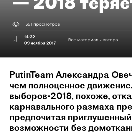
— 2018 теряе
1391
просмотров
14:32
Все материалы автора
09 ноября 2017
PutinTeam Александра Ове
чем полноценное движение
выборов-2018, похоже, отк
карнавального размаха пр
предпочитая приглушенный
возможности без домотканы