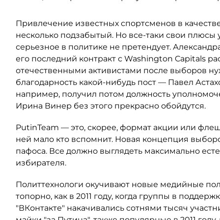
Привлечение известных спортсменов в качеств
несколько подзабытый. Но все-таки свои плюсы у н
серьезное в политике не претендует. Александр
его последний контракт с Washington Capitals рас
отечественными активистами после выборов нужн
благодарность какой-нибудь пост — Павел Астах
например, получил потом должность уполномоч
Ирина Винер без этого прекрасно обойдутся.
PutinTeam — это, скорее, формат акции или флеш
ней мало кто вспомнит. Новая концепция выборов
пафоса. Все должно выглядеть максимально есте
избирателя.
Политтехнологи окучивают новые медийные поля,
топорно, как в 2011 году, когда группы в подде
"ВКонтакте" накачивались сотнями тысяч участн
майки "за Путина", также популярные в 2011 году,