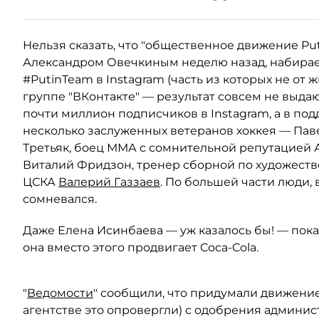
Нельзя сказать, что "общественное движение Pu
Александром Овечкиным неделю назад, набирает
#PutinTeam в Instagram (часть из которых не от 
группе "ВКонтакте" — результат совсем не выда
почти миллион подписчиков в Instagram, а в по
несколько заслуженных ветеранов хоккея — Пав
Третьяк, боец ММА с сомнительной репутацией 
Виталий Фридзон, тренер сборной по художеств
ЦСКА
Валерий Газзаев
. По большей части люди, 
сомневался.
Даже Елена Исинбаева — уж казалось бы! — пока 
она вместо этого продвигает Coca-Cola.
"
Ведомости
" сообщили, что придумали движение
агентстве это опровергли) с одобрения админис