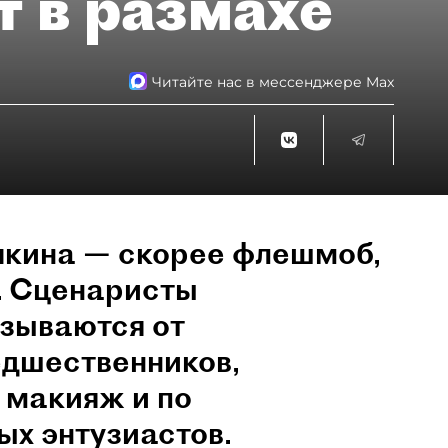
т в размахе
Читайте нас в мессенджере Max
чкина — скорее флешмоб,
. Сценаристы
азываются от
едшественников,
 макияж и по
х энтузиастов.