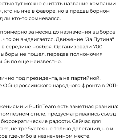
востью тут можно считать название компании
м, кто нынче в фаворе, но в предвыборном
 ли кто-то сомневался.
 примерно за месяц до назначения выборов
 что он выдвигается. Движение "За Путина"
, в середине ноября. Организовали 700
а выборы не пошел, передав полномочия
ом было еще неизвестно.
лично под президента, а не партийной,
е Общероссийского народного фронта в 2011-
иями и PutinTeam есть заметная разница:
омпезном стиле, предусматривались съезд
 бюрократические радости. Сейчас для
am, не требуется не только делегаций, но и
ов где-либо в назначенном месте.