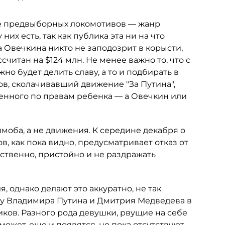
е предвыборных локомотивов — жанр
их есть, так как публика эта ни на что
а Овечкина никто не заподозрит в корысти,
считан на $124 млн. Не менее важно то, что с
о будет делить славу, а то и подбирать в
ов, сколачивавший движение "За Путина",
енного по правам ребенка — а Овечкин или
моба, а не движения. К середине декабря о
, как пока видно, предусматривает отказ от
ственно, пристойно и не раздражать
 однако делают это аккуратно, не так
ржку Владимира Путина и Дмитрия Медведева в
иков. Разного рода девушки, рвущие на себе
 может, еще и появятся, но пока отсутствуют.