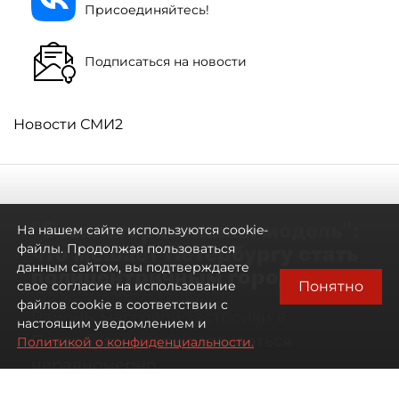
Присоединяйтесь!
Подписаться на новости
Новости СМИ2
"Безальтернативная модель":
На нашем сайте используются cookie-
что мешает Петербургу стать
файлы. Продолжая пользоваться
данным сайтом, вы подтверждаете
полицентричным городом
Понятно
свое согласие на использование
файлов cookie в соответствии с
Районы массовой застройки в
настоящим уведомлением и
Петербурге стали развиваться
Политикой о конфиденциальности.
неравномерно