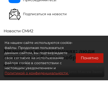
Подписаться на новости
Новости СМИ2
На нашем сайте используются cookie-
файлы. Продолжая пользоваться
Бизнес на впечатлениях: люди
данным сайтом, вы подтверждаете
платят за событие, собранное
Понятно
свое согласие на использование
для них
файлов cookie в соответствии с
настоящим уведомлением и
Автор фото:
Максим Змеев
Политикой о конфиденциальности.
04 августа 2026
15:51
3888
Читайте нас в мессенджере Max
dp.ru
Все материалы автора