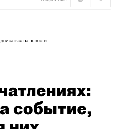
дписаться на новости
чатлениях:
а событие,
я них