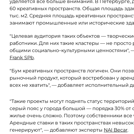
уделяется все больше внимания. В Петербурге, д
60 креативных пространств. Общая площадь зда
тыс. м2. Средняя площадь креативных пространст
занимают промышленные или исторические зда
"Целевая аудитория таких объектов — творческ
работники. Для них такие кластеры — не просто
общими социально–культурными ценностями", —
Frank SPb
.
"Бум креативных пространств логичен. Они поз
рыночный продукт, который востребован у арен
всех не хватить", — добавляет исполнительный 
"Такие проекты могут поднять статус территорий
серый пояс у города большой — порядка 30% от 
жилье очень сложно. Поэтому собственники все 
Арендные ставки в таких пространствах невысо
генерируют", — добавляют эксперты
NAI Becar
.