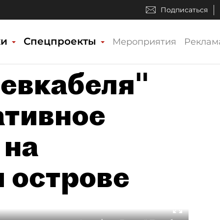
Подписаться
ки
Спецпроекты
Мероприятия
Реклам
евкабеля"
ативное
 на
 острове