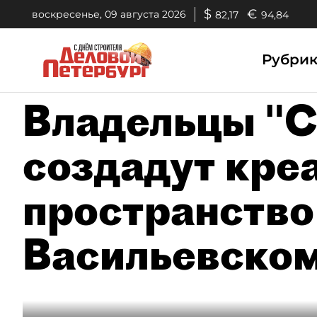
$
€
воскресенье, 09 августа 2026
82,17
94,84
Рубри
Владельцы "С
создадут кре
пространство
Васильевском