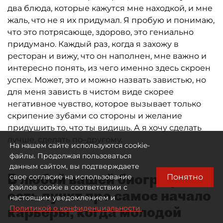
два блюда, которые кажутся мне находкой, и мне
жаль, что не я их придумал. Я пробую и понимаю,
что это потрясающе, здорово, это гениально
придумано. Каждый раз, когда я захожу в
ресторан и вижу, что он наполнен, мне важно и
интересно понять, из чего именно здесь скроен
успех. Может, это и можно назвать завистью, но
для меня зависть в чистом виде скорее
негативное чувство, которое вызывает только
скрипение зубами со стороны и желание
придушить то, что ты видишь. А я хочу сделать
лучше, сделать по–другому.
На нашем сайте используются cookie-
файлы. Продолжая пользоваться
данным сайтом, вы подтверждаете
В любой вашей биографии
Понятно
свое согласие на использование
файлов cookie в соответствии с
есть пункт про самое начало
настоящим уведомлением и
карьеры, когда молодой
Политикой о конфиденциальности.