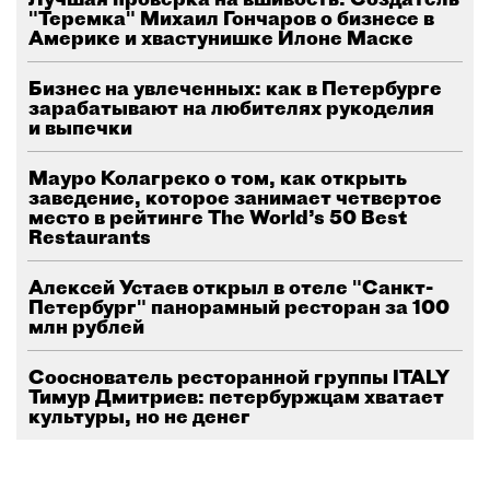
"Теремка" Михаил Гончаров о бизнесе в
Америке и хвастунишке Илоне Маске
Бизнес на увлеченных: как в Петербурге
зарабатывают на любителях рукоделия
и выпечки
Мауро Колагреко о том, как открыть
заведение, которое занимает четвертое
место в рейтинге The World’s 50 Best
Restaurants
Алексей Устаев открыл в отеле "Санкт-
Петербург" панорамный ресторан за 100
млн рублей
Сооснователь ресторанной группы ITALY
Тимур Дмитриев: петербуржцам хватает
культуры, но не денег