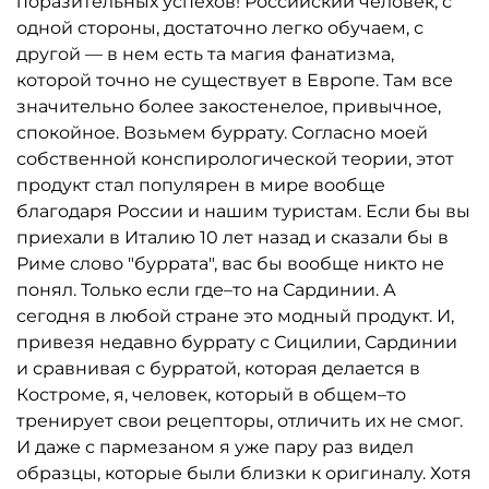
поразительных успехов! Российский человек, с
одной стороны, достаточно легко обучаем, с
другой — в нем есть та магия фанатизма,
которой точно не существует в Европе. Там все
значительно более закостенелое, привычное,
спокойное. Возьмем буррату. Согласно моей
собственной конспирологической теории, этот
продукт стал популярен в мире вообще
благодаря России и нашим туристам. Если бы вы
приехали в Италию 10 лет назад и сказали бы в
Риме слово "буррата", вас бы вообще никто не
понял. Только если где–то на Сардинии. А
сегодня в любой стране это модный продукт. И,
привезя недавно буррату с Сицилии, Сардинии
и сравнивая с бурратой, которая делается в
Костроме, я, человек, который в общем–то
тренирует свои рецепторы, отличить их не смог.
И даже с пармезаном я уже пару раз видел
образцы, которые были близки к оригиналу. Хотя